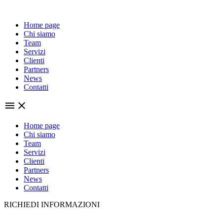
Vai
al
Home page
contenuto
Chi siamo
Team
Servizi
Clienti
Partners
News
Contatti
Home page
Chi siamo
Team
Servizi
Clienti
Partners
News
Contatti
RICHIEDI INFORMAZIONI