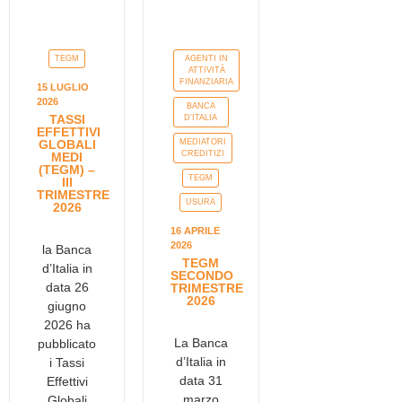
TEGM
AGENTI IN
ATTIVITÀ
FINANZIARIA
15 LUGLIO
2026
BANCA
TASSI
D'ITALIA
EFFETTIVI
GLOBALI
MEDIATORI
CREDITIZI
MEDI
(TEGM) –
TEGM
III
TRIMESTRE
USURA
2026
16 APRILE
2026
la Banca
TEGM
d’Italia in
SECONDO
data 26
TRIMESTRE
2026
giugno
2026 ha
La Banca
pubblicato
d’Italia in
i Tassi
data 31
Effettivi
marzo
Globali