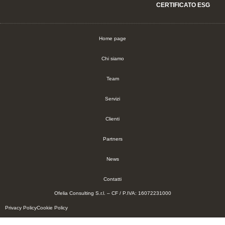
CERTIFICATO ESG
Home page
Chi siamo
Team
Servizi
Clienti
Partners
News
Contatti
Ofelia Consulting S.r.l. – CF / P.IVA: 16072231000
Privacy Policy
Cookie Policy