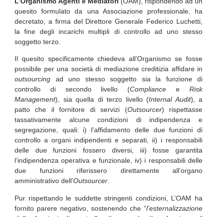
L’Organismo Agenti e Mediatori
(OAM), rispondendo ad un
quesito formulato da una Associazione professionale, ha
decretato, a firma del Direttore Generale Federico Luchetti,
la fine degli incarichi multipli di controllo ad uno stesso
soggetto terzo.
Il quesito specificamente chiedeva all’Organismo se fosse
possibile per una società di mediazione creditizia affidare in
outsourcing
ad uno stesso soggetto sia la funzione di
controllo di secondo livello (
Compliance
e
Risk
Management
), sia quella di terzo livello (
Internal Audit
), a
patto che il fornitore di servizi (
Outsourcer
) rispettasse
tassativamente alcune condizioni di indipendenza e
segregazione, quali: i) l’affidamento delle due funzioni di
controllo a organi indipendenti e separati, ii) i responsabili
delle due funzioni fossero diversi, iii) fosse garantita
l’indipendenza operativa e funzionale, iv) i responsabili delle
due funzioni riferissero direttamente all’organo
amministrativo dell’
Outsourcer
.
Pur rispettando le suddette stringenti condizioni, L’OAM ha
fornito parere negativo, sostenendo che “
l’esternalizzazione