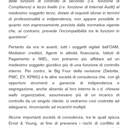
delle funzioni di controllo di secondo (i.e. funzione di
Compliance) e terzo livello (i.e. funzione di Internal Audit) al
medesimo soggetto terzo, dotato di requisiti idonei in termini
di professionalità e indipendenza, non appare possibile in
quanto non espressamente prevista dalla normativa vigente
che, al contrario, prevede l’incompatibilità tra le funzioni in
questione
”.
Pertanto da ora in avanti, tutti i soggetti vigilati dall’OAM,
Mediatori creditizi, Agenti in attività finanziaria, Istituti di
Pagamento e IMEL, non potranno più affidare ad un
medesimo soggetto giuridico più di una funzione di controllo
interno. Per contro, le Big Four della revisione (Deloitte,
PWC, EY, KPMG) e le altre società di consulenza che, con gli
opportuni strumenti e garanzie di indipendenza e
segregazione, anche alzando al loro interno le c.d.
chinese
walls
organizzative, assumevano più di un incarico di
controllo da un singolo cliente, si vedranno così costrette ad
adeguarsi, rinunciando ad incarichi multipli.
Alcune importanti società di consulenza, tra le quali spicca
Ernst & Young, al fine di prevenire i rischi di conflitto di