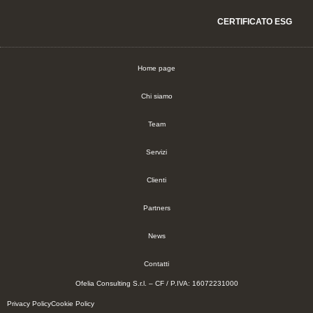
CERTIFICATO ESG
Home page
Chi siamo
Team
Servizi
Clienti
Partners
News
Contatti
Ofelia Consulting S.r.l. – CF / P.IVA: 16072231000
Privacy Policy
Cookie Policy