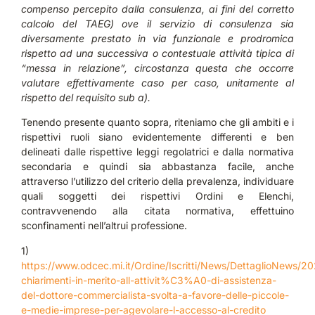
compenso percepito dalla consulenza, ai fini del corretto
calcolo del TAEG) ove il servizio di consulenza sia
diversamente prestato in via funzionale e prodromica
rispetto ad una successiva o contestuale attività tipica di
“messa in relazione”, circostanza questa che occorre
valutare effettivamente caso per caso, unitamente al
rispetto del requisito sub a).
Tenendo presente quanto sopra, riteniamo che gli ambiti e i
rispettivi ruoli siano evidentemente differenti e ben
delineati dalle rispettive leggi regolatrici e dalla normativa
secondaria e quindi sia abbastanza facile, anche
attraverso l’utilizzo del criterio della prevalenza, individuare
quali soggetti dei rispettivi Ordini e Elenchi,
contravvenendo alla citata normativa, effettuino
sconfinamenti nell’altrui professione.
1)
https://www.odcec.mi.it/Ordine/Iscritti/News/DettaglioNews/
chiarimenti-in-merito-all-attivit%C3%A0-di-assistenza-
del-dottore-commercialista-svolta-a-favore-delle-piccole-
e-medie-imprese-per-agevolare-l-accesso-al-credito