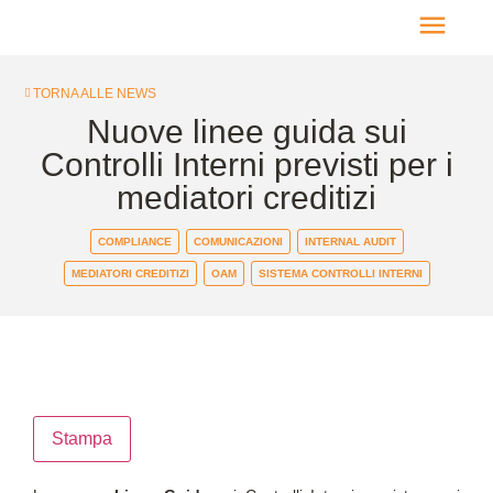
TORNA ALLE NEWS
HOME PAGE
Nuove linee guida sui
Controlli Interni previsti per i
mediatori creditizi
COMPLIANCE
COMUNICAZIONI
INTERNAL AUDIT
MEDIATORI CREDITIZI
OAM
SISTEMA CONTROLLI INTERNI
Stampa