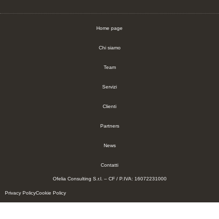
Home page
Chi siamo
Team
Servizi
Clienti
Partners
News
Contatti
Ofelia Consulting S.r.l. – CF / P.IVA: 16072231000
Privacy Policy
Cookie Policy