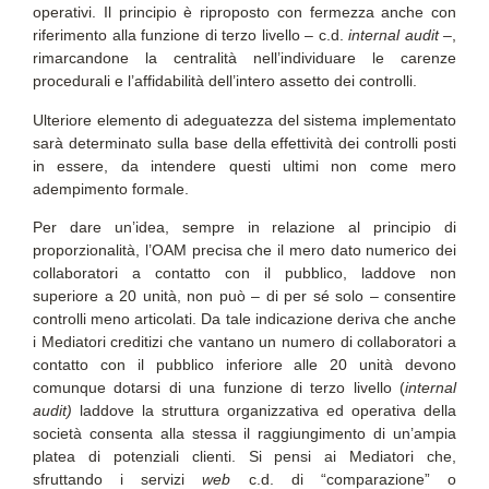
operativi. Il principio è riproposto con fermezza anche con
riferimento alla funzione di terzo livello – c.d.
internal audit –
,
rimarcandone la centralità nell’individuare le carenze
procedurali e l’affidabilità dell’intero assetto dei controlli.
Ulteriore elemento di adeguatezza del sistema implementato
sarà determinato sulla base della effettività dei controlli posti
in essere, da intendere questi ultimi non come mero
adempimento formale.
Per dare un’idea, sempre in relazione al principio di
proporzionalità, l’OAM precisa che il mero dato numerico dei
collaboratori a contatto con il pubblico, laddove non
superiore a 20 unità, non può – di per sé solo – consentire
controlli meno articolati. Da tale indicazione deriva che anche
i Mediatori creditizi che vantano un numero di collaboratori a
contatto con il pubblico inferiore alle 20 unità devono
comunque dotarsi di una funzione di terzo livello (
internal
audit)
laddove la struttura organizzativa ed operativa della
società consenta alla stessa il raggiungimento di un’ampia
platea di potenziali clienti. Si pensi ai Mediatori che,
sfruttando i servizi
web
c.d. di “comparazione” o