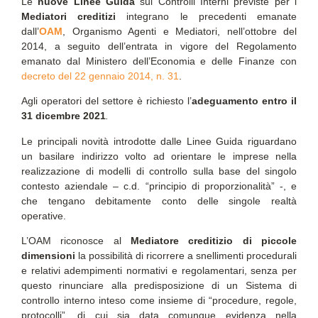
Le
nuove Linee Guida
sui Controlli Interni previste per i
Mediatori creditizi
integrano le precedenti emanate
dall’
OAM
, Organismo Agenti e Mediatori, nell’ottobre del
2014, a seguito dell’entrata in vigore del Regolamento
emanato dal Ministero dell’Economia e delle Finanze con
decreto del 22 gennaio 2014, n. 31
.
Agli operatori del settore è richiesto l’
adeguamento entro il
31 dicembre 2021
.
Le principali novità introdotte dalle Linee Guida riguardano
un basilare indirizzo volto ad orientare le imprese nella
realizzazione di modelli di controllo sulla base del singolo
contesto aziendale – c.d. “principio di proporzionalità” -, e
che tengano debitamente conto delle singole realtà
operative.
L’OAM riconosce al
Mediatore creditizio di piccole
dimensioni
la possibilità di ricorrere a snellimenti procedurali
e relativi adempimenti normativi e regolamentari, senza per
questo rinunciare alla predisposizione di un Sistema di
controllo interno inteso come insieme di “procedure, regole,
protocolli”, di cui sia data comunque evidenza nella